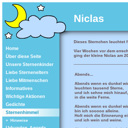
Niclas
Dieses Sternchen leuchtet f
Home
Vier Wochen vor dem errec
ging der kleine Niclas am 2
Über diese Seite
Unsere Sternenkinder
Liebe Sterneneltern
Abends...
Liebe Mitmenschen
Abends wenn es dunkel wi
leuchten tausend Sterne,
Informatives
und ich sehne mich hinauf,
Wichtige Aktionen
in die weite Ferne.
Gedichte
Abends wenn es dunkel wi
bin ich sooooo alleine.
Sternenhimmel
Holt mich die Erinnerung ei
und ich wein und weine.
» Hinweise
Urkunden, Awards