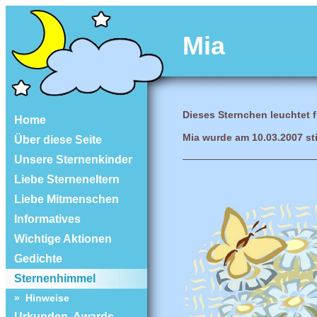
Mia
Dieses Sternchen leuchtet fü
Home
Mia wurde am 10.03.2007 sti
Über diese Seite
Unsere Sternenkinder
Liebe Sterneneltern
Liebe Mitmenschen
Informatives
Wichtige Aktionen
Gedichte
Sternenhimmel
» Hinweise
Urkunden, Awards