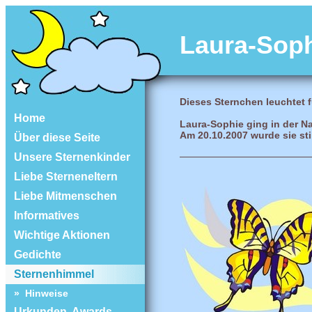
Laura-Sop
Dieses Sternchen leuchtet f
Home
Laura-Sophie ging in der N
Am 20.10.2007 wurde sie sti
Über diese Seite
Unsere Sternenkinder
Liebe Sterneneltern
Liebe Mitmenschen
Informatives
Wichtige Aktionen
Gedichte
Sternenhimmel
» Hinweise
Urkunden, Awards